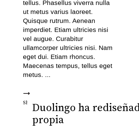
tellus. Phasellus viverra nulla
ut metus varius laoreet.
Quisque rutrum. Aenean
imperdiet. Etiam ultricies nisi
vel augue. Curabitur
ullamcorper ultricies nisi. Nam
eget dui. Etiam rhoncus.
Maecenas tempus, tellus eget
metus.
Fb.
Tw.
Ln.
Pi.
Share this
Duolingo ha rediseñad
propia