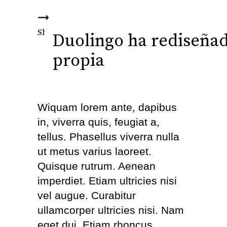
Fb.
Tw.
Ln.
Pi.
Share this
Duolingo ha rediseñad
propia
Wiquam lorem ante, dapibus
in, viverra quis, feugiat a,
tellus. Phasellus viverra nulla
ut metus varius laoreet.
Quisque rutrum. Aenean
imperdiet. Etiam ultricies nisi
vel augue. Curabitur
ullamcorper ultricies nisi. Nam
eget dui. Etiam rhoncus.